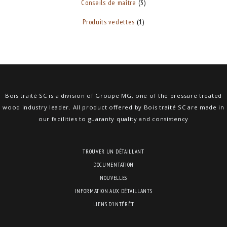
Conseils de maître
(3)
Produits vedettes
(1)
Bois traité SC is a division of Groupe MG, one of the pressure treated
wood industry leader. All product offered by Bois traité SC are made in
our facilities to guaranty quality and consistency
TROUVER UN DÉTAILLANT
DOCUMENTATION
NOUVELLES
INFORMATION AUX DÉTAILLANTS
LIENS D’INTÉRÊT