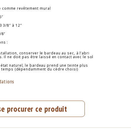
 comme revêtement mural
6″
3 3/8″ à 12″
/8″
ns :
tallation, conserver le bardeau au sec, à l’abri
. Il ne doit pas être laissé en contact avec le sol
 état naturel, le bardeau prend une teinte plus
le temps (dépendamment du cèdre choisi)
ations
se procurer ce produit