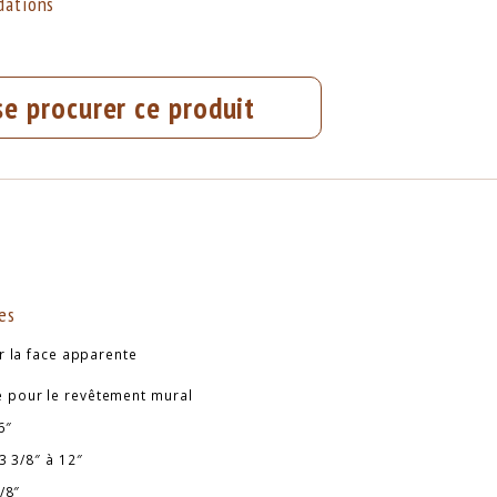
ations
se procurer ce produit
es
 la face apparente
pour le revêtement mural
6″
3 3/8″ à 12″
/8″