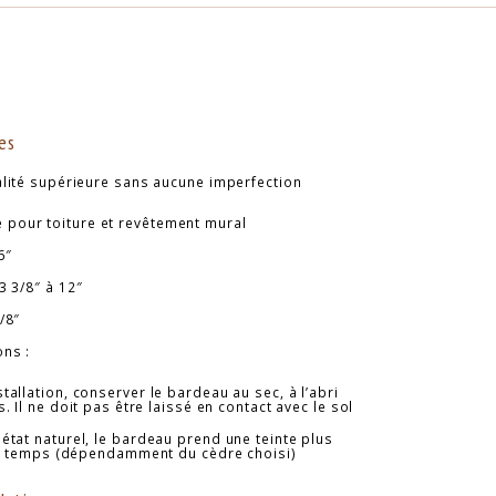
es
lité supérieure sans aucune imperfection
pour toiture et revêtement mural
6″
3 3/8″ à 12″
/8″
ns :
tallation, conserver le bardeau au sec, à l’abri
. Il ne doit pas être laissé en contact avec le sol
 état naturel, le bardeau prend une teinte plus
le temps (dépendamment du cèdre choisi)