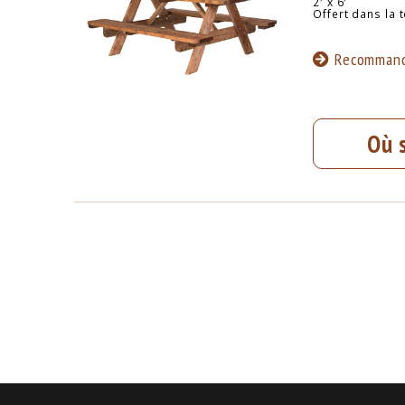
2′ x 6′
Offert dans la 
Recommand
Où 