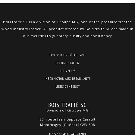
Bois traité SC is a division of Groupe MG, one of the pressure treated
wood industry leader. All product offered by Bois traité SC are made in
our facilities to guaranty quality and consistency
TROUVER UN DÉTAILLANT
DOCUMENTATION
NOUVELLES
INFORMATION AUX DÉTAILLANTS
LIENS D’INTÉRÊT
BOIS TRAITÉ SC
Division of Groupe MG
80, route Jean-Baptiste Casault
Montmagny (Québec) G5V 3R8
Phone: 418 248-8280