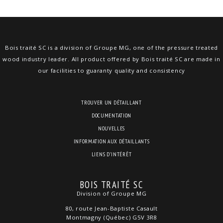
Bois traité SC is a division of Groupe MG, one of the pressure treated
wood industry leader. All product offered by Bois traité SC are made in
our facilities to guaranty quality and consistency
TROUVER UN DÉTAILLANT
DOCUMENTATION
NOUVELLES
INFORMATION AUX DÉTAILLANTS
LIENS D’INTÉRÊT
BOIS TRAITÉ SC
Division of Groupe MG
80, route Jean-Baptiste Casault
Montmagny (Québec) G5V 3R8