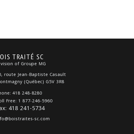
OIS TRAITÉ SC
ivision of Groupe MG
0, route Jean-Baptiste Casault
ontmagny (Québec) G5V 3R8
hone: 418 248-8280
oll Free: 1 877-246-5960
ax: 418 241-5734
nfo@boistraites-sc.com