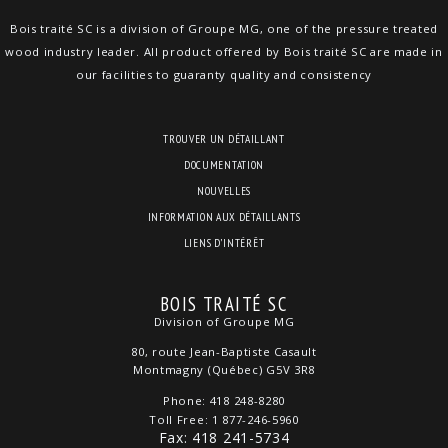
Bois traité SC is a division of Groupe MG, one of the pressure treated
wood industry leader. All product offered by Bois traité SC are made in
our facilities to guaranty quality and consistency
TROUVER UN DÉTAILLANT
DOCUMENTATION
NOUVELLES
INFORMATION AUX DÉTAILLANTS
LIENS D’INTÉRÊT
BOIS TRAITÉ SC
Division of Groupe MG
80, route Jean-Baptiste Casault
Montmagny (Québec) G5V 3R8
Phone: 418 248-8280
Toll Free: 1 877-246-5960
Fax: 418 241-5734